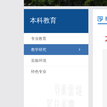
本科教育
专业教育
教学研究
实验环境
特色专业