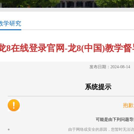
教学研究
龙8在线登录官网-龙8(中国)教
发布日期：2024-08-1
系统提示
抱歉
可能是由下列问题导
由于网络或安全的原因，您暂时无法