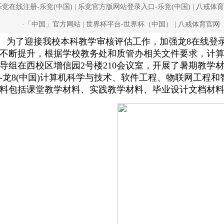
乐竞在线注册-乐竞(中国)
|
乐竞官方版网站登录入口-乐竞(中国)
|
八戒体育
·「中国」官方网站
|
世界杯平台-世界杯（中国）
|
八戒体育官网
为了迎接我校本科教学审核评估工作，加强龙8在线登录
不断提升，根据学校教务处和质管办相关文件要求，计算机
导组在西校区增信园2号楼210会议室，开展了暑期教学
-龙8(中国)计算机科学与技术、软件工程、物联网工程
料包括课堂教学材料、实践教学材料、毕业设计文档材