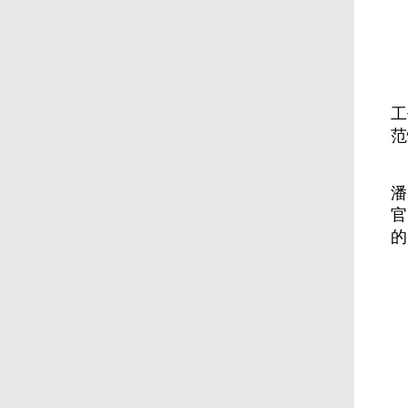
工
范
潘
官
的