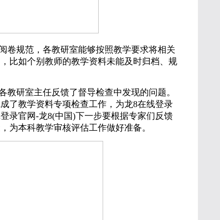
阅卷规范，各教研室能够按照教学要求将相关
处，比如个别教师的教学资料未能及时归档、规
各教研室主任反馈了督导检查中发现的问题。
成了教学资料专项检查工作，为龙8在线登录
登录官网-龙8(中国)下一步要根据专家们反馈
设，为本科教学审核评估工作做好准备。